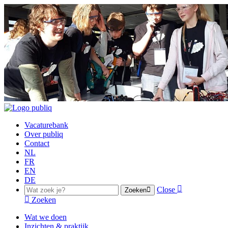
Vacaturebank
Over publiq
Contact
NL
FR
EN
DE
Close
Zoeken
Zoeken
Wat we doen
Inzichten & praktijk