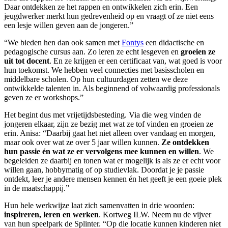
Daar ontdekken ze het rappen en ontwikkelen zich erin. Een
jeugdwerker merkt hun gedrevenheid op en vraagt of ze niet eens
een lesje willen geven aan de jongeren.”
“We bieden hen dan ook samen met
Fontys
een didactische en
pedagogische cursus aan. Zo leren ze echt lesgeven en
groeien ze
uit tot docent
. En ze krijgen er een certificaat van, wat goed is voor
hun toekomst. We hebben veel connecties met basisscholen en
middelbare scholen. Op hun cultuurdagen zetten we deze
ontwikkelde talenten in. Als beginnend of volwaardig professionals
geven ze er workshops.”
Het begint dus met vrijetijdsbesteding. Via die weg vinden de
jongeren elkaar, zijn ze bezig met wat ze tof vinden en groeien ze
erin. Anisa: “Daarbij gaat het niet alleen over vandaag en morgen,
maar ook over wat ze over 5 jaar willen kunnen.
Ze ontdekken
hun passie én wat ze er vervolgens mee kunnen en willen
. We
begeleiden ze daarbij en tonen wat er mogelijk is als ze er echt voor
willen gaan, hobbymatig of op studievlak. Doordat je je passie
ontdekt, leer je andere mensen kennen én het geeft je een goeie plek
in de maatschappij.”
Hun hele werkwijze laat zich samenvatten in drie woorden:
inspireren, leren en werken
. Kortweg ILW. Neem nu de vijver
van hun speelpark de Splinter. “Op die locatie kunnen kinderen niet