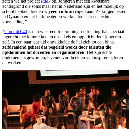
zetten we het project
Raak
op. Jongeren met een kwetsbare
achtergrond die soms maar net in Nederland zijn en het moeilijk op
school hebben, bieden wij
een cultuurtraject
aan. Ze krijgen lessen
in Dynamo en het Parktheater en werken toe naar een echte
voorstelling.”
“
Commit 040
is dan weer een freerunning- en tricking-hal, speciaal
ingericht met klimrekken en obstakels én opgericht door jongeren
zelf. In een paar jaar tijd ontwikkelde de hal zich tot een bijna
zelfdraaiend geheel dat begeleid wordt door talenten die
opklommen tot docenten en organisatoren
. Het zijn echte
ondernemers geworden, levende voorbeelden van inspireren, leren
en werken.”