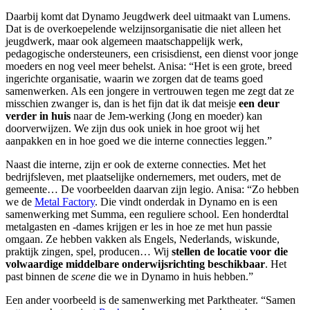
Daarbij komt dat Dynamo Jeugdwerk deel uitmaakt van Lumens.
Dat is de overkoepelende welzijnsorganisatie die niet alleen het
jeugdwerk, maar ook algemeen maatschappelijk werk,
pedagogische ondersteuners, een crisisdienst, een dienst voor jonge
moeders en nog veel meer behelst. Anisa: “Het is een grote, breed
ingerichte organisatie, waarin we zorgen dat de teams goed
samenwerken. Als een jongere in vertrouwen tegen me zegt dat ze
misschien zwanger is, dan is het fijn dat ik dat meisje
een deur
verder in huis
naar de Jem-werking (Jong en moeder) kan
doorverwijzen. We zijn dus ook uniek in hoe groot wij het
aanpakken en in hoe goed we die interne connecties leggen.”
Naast die interne, zijn er ook de externe connecties. Met het
bedrijfsleven, met plaatselijke ondernemers, met ouders, met de
gemeente… De voorbeelden daarvan zijn legio. Anisa: “Zo hebben
we de
Metal Factory
. Die vindt onderdak in Dynamo en is een
samenwerking met Summa, een reguliere school. Een honderdtal
metalgasten en -dames krijgen er les in hoe ze met hun passie
omgaan. Ze hebben vakken als Engels, Nederlands, wiskunde,
praktijk zingen, spel, producen… Wij
stellen de locatie voor die
volwaardige middelbare onderwijsrichting beschikbaar
. Het
past binnen de
scene
die we in Dynamo in huis hebben.”
Een ander voorbeeld is de samenwerking met Parktheater. “Samen