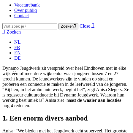
Vacaturebank
Over publiq
Contact
Close
Zoeken
Zoeken
NL
FR
EN
DE
Dynamo Jeugdwerk zit verspreid over heel Eindhoven met in elke
wijk één of meerdere wijkcentra waar jongeren tussen 7 en 27
terecht kunnen. De jeugdwerkers zijn te vinden op straat en
proberen een connectie te maken in de leefwereld van de jongeren.
“Bij hen, in het ambulante werk, begint het”, zegt Anisa Slegers. Ze
is regisseur cultuureducatie bij Dynamo Jeugdwerk. Waarom hun
werking best uniek is? Anisa ziet -naast
de waaier aan locaties
-
nog 4 redenen.
1. Een enorm divers aanbod
Anisa: “We bieden met het Jeugdwerk echt superveel. Het grootste