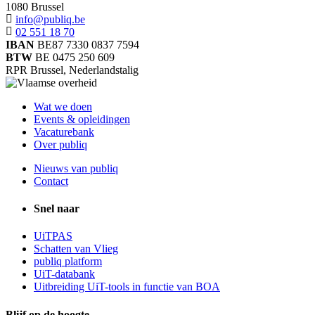
1080 Brussel
info@publiq.be
02 551 18 70
IBAN
BE87 7330 0837 7594
BTW
BE 0475 250 609
RPR Brussel, Nederlandstalig
Wat we doen
Events & opleidingen
Vacaturebank
Over publiq
Nieuws van publiq
Contact
Snel naar
UiTPAS
Schatten van Vlieg
publiq platform
UiT-databank
Uitbreiding UiT-tools in functie van BOA
Blijf op de hoogte