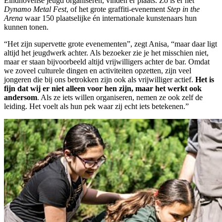
Eindhovense jeugd organiseren, vinden er plaats. Zo is er het
Dynamo Metal Fest
, of het grote graffiti-evenement
Step in the
Arena
waar 150 plaatselijke én internationale kunstenaars hun
kunnen tonen.
“Het zijn supervette grote evenementen”, zegt Anisa, “maar daar ligt
altijd het jeugdwerk achter. Als bezoeker zie je het misschien niet,
maar er staan bijvoorbeeld altijd vrijwilligers achter de bar. Omdat
we zoveel culturele dingen en activiteiten opzetten, zijn veel
jongeren die bij ons betrokken zijn ook als vrijwilliger actief.
Het is
fijn dat wij er niet alleen voor hen zijn, maar het werkt ook
andersom
. Als ze iets willen organiseren, nemen ze ook zelf de
leiding. Het voelt als hun pek waar zij echt iets betekenen.”