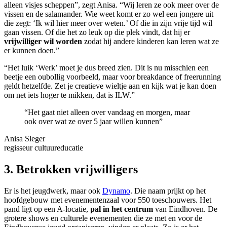
alleen visjes scheppen”, zegt Anisa. “Wij leren ze ook meer over de
vissen en de salamander. Wie weet komt er zo wel een jongere uit
die zegt: ‘Ik wil hier meer over weten.’ Of die in zijn vrije tijd wil
gaan vissen. Of die het zo leuk op die plek vindt, dat hij er
vrijwilliger wil worden
zodat hij andere kinderen kan leren wat ze
er kunnen doen.”
“Het luik ‘Werk’ moet je dus breed zien. Dit is nu misschien een
beetje een oubollig voorbeeld, maar voor breakdance of freerunning
geldt hetzelfde. Zet je creatieve wieltje aan en kijk wat je kan doen
om net iets hoger te mikken, dat is ILW.”
“Het gaat niet alleen over vandaag en morgen, maar
ook over wat ze over 5 jaar willen kunnen”
Anisa Sleger
regisseur cultuureducatie
3. Betrokken vrijwilligers
Er is het jeugdwerk, maar ook
Dynamo
. Die naam prijkt op het
hoofdgebouw met evenementenzaal voor 550 toeschouwers. Het
pand ligt op een A-locatie,
pal in het centrum
van Eindhoven. De
grotere shows en culturele evenementen die ze met en voor de