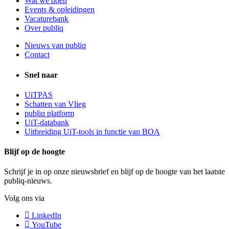
Wat we doen
Events & opleidingen
Vacaturebank
Over publiq
Nieuws van publiq
Contact
Snel naar
UiTPAS
Schatten van Vlieg
publiq platform
UiT-databank
Uitbreiding UiT-tools in functie van BOA
Blijf op de hoogte
Schrijf je in op onze nieuwsbrief en blijf op de hoogte van het laatste
publiq-nieuws.
Volg ons via
LinkedIn
YouTube