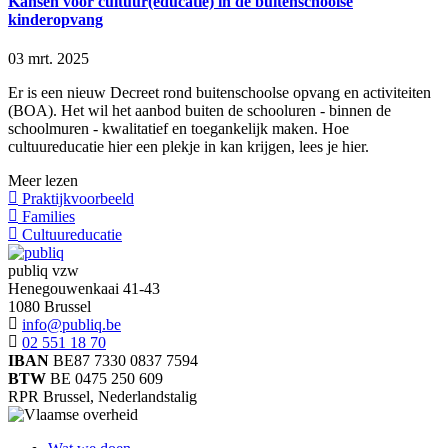
Kansen voor cultuur(educatie) in de buitenschoolse
kinderopvang
03 mrt. 2025
Er is een nieuw Decreet rond buitenschoolse opvang en activiteiten
(BOA). Het wil het aanbod buiten de schooluren - binnen de
schoolmuren - kwalitatief en toegankelijk maken. Hoe
cultuureducatie hier een plekje in kan krijgen, lees je hier.
Meer lezen
Praktijkvoorbeeld
Families
Cultuureducatie
publiq vzw
Henegouwenkaai 41-43
1080 Brussel
info@publiq.be
02 551 18 70
IBAN
BE87 7330 0837 7594
BTW
BE 0475 250 609
RPR Brussel, Nederlandstalig