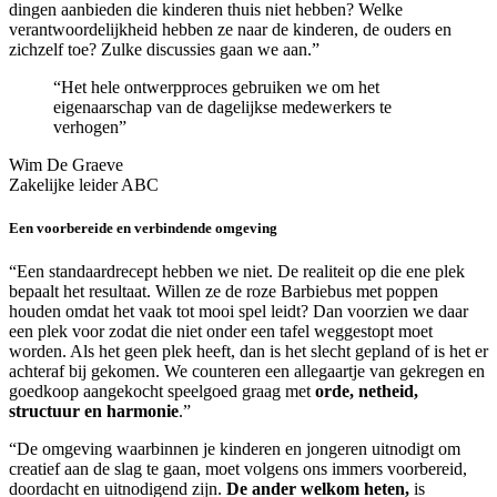
dingen aanbieden die kinderen thuis niet hebben? Welke
verantwoordelijkheid hebben ze naar de kinderen, de ouders en
zichzelf toe? Zulke discussies gaan we aan.”
“Het hele ontwerpproces gebruiken we om het
eigenaarschap van de dagelijkse medewerkers te
verhogen”
Wim De Graeve
Zakelijke leider ABC
Een voorbereide en verbindende omgeving
“Een standaardrecept hebben we niet. De realiteit op die ene plek
bepaalt het resultaat. Willen ze de roze Barbiebus met poppen
houden omdat het vaak tot mooi spel leidt? Dan voorzien we daar
een plek voor zodat die niet onder een tafel weggestopt moet
worden. Als het geen plek heeft, dan is het slecht gepland of is het er
achteraf bij gekomen. We counteren een allegaartje van gekregen en
goedkoop aangekocht speelgoed graag met
orde, netheid,
structuur en harmonie
.”
“De omgeving waarbinnen je kinderen en jongeren uitnodigt om
creatief aan de slag te gaan, moet volgens ons immers voorbereid,
doordacht en uitnodigend zijn.
De ander welkom heten,
is