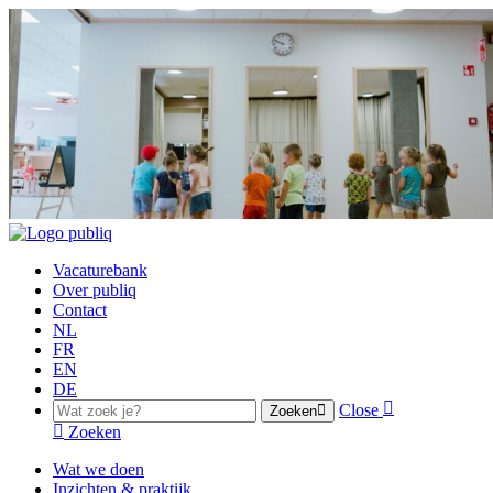
Vacaturebank
Over publiq
Contact
NL
FR
EN
DE
Close
Zoeken
Zoeken
Wat we doen
Inzichten & praktijk