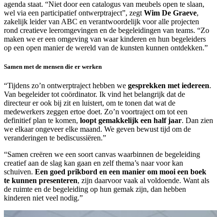
agenda staat. “Niet door een catalogus van meubels open te slaan,
wel via een participatief ontwerptraject”, zegt
Wim De Graeve
,
zakelijk leider van ABC en verantwoordelijk voor alle projecten
rond creatieve leeromgevingen en de begeleidingen van teams. “Zo
maken we er een omgeving van waar kinderen en hun begeleiders
op een open manier de wereld van de kunsten kunnen ontdekken.”
Samen met de mensen die er werken
“Tijdens zo’n ontwerptraject hebben we
gesprekken met iedereen
.
Van begeleider tot coördinator. Ik vind het belangrijk dat de
directeur er ook bij zit en luistert, om te tonen dat wat de
medewerkers zeggen ertoe doet. Zo’n voortraject om tot een
definitief plan te komen,
loopt gemakkelijk een half jaar
. Dan zien
we elkaar ongeveer elke maand. We geven bewust tijd om de
veranderingen te bediscussiëren.”
“Samen creëren we een soort canvas waarbinnen de begeleiding
creatief aan de slag kan gaan en zelf thema’s naar voor kan
schuiven.
Een goed prikbord en een manier om mooi een boek
te kunnen presenteren
, zijn daarvoor vaak al voldoende. Want als
de ruimte en de begeleiding op hun gemak zijn, dan hebben
kinderen niet veel nodig.”