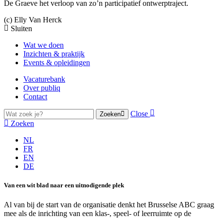
De Graeve het verloop van zo’n participatief ontwerptraject.
(c) Elly Van Herck
Sluiten
Wat we doen
Inzichten & praktijk
Events & opleidingen
Vacaturebank
Over publiq
Contact
Close
Zoeken
Zoeken
NL
FR
EN
DE
Van een wit blad naar een uitnodigende plek
Al van bij de start van de organisatie denkt het Brusselse ABC graag
mee als de inrichting van een klas-, speel- of leerruimte op de